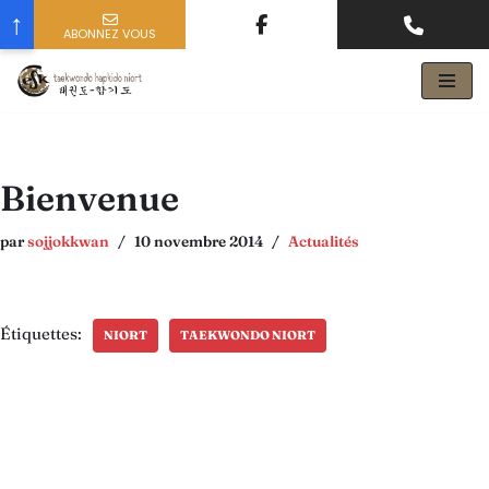
↑
ABONNEZ VOUS
nom prenom
votre email
Aller
au
contenu
Bienvenue
par
sojjokkwan
10 novembre 2014
Actualités
Étiquettes:
NIORT
TAEKWONDO NIORT