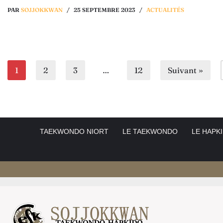
PAR
SOJJOKKWAN
25 SEPTEMBRE 2023
ACTUALITÉS
1
2
3
…
12
Suivant »
TAEKWONDO NIORT
LE TAEKWONDO
LE HAPK