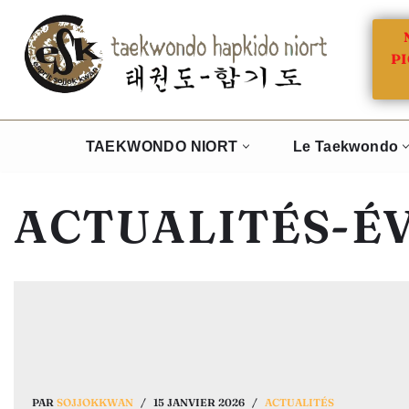
Aller
PI
au
contenu
TAEKWONDO NIORT
Le Taekwondo
ACTUALITÉS-É
PAR
SOJJOKKWAN
15 JANVIER 2026
ACTUALITÉS