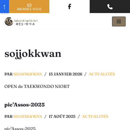
↑
ABONNEZ VOUS
nom prenom
votre email
Aller
au
contenu
sojjokkwan
PAR
SOJJOKKWAN
15 JANVIER 2026
ACTUALITÉS
OPEN de TAEKWONDO NIORT
pic’Assos-2025
PAR
SOJJOKKWAN
17 AOÛT 2025
ACTUALITÉS
pic’Assos-2025