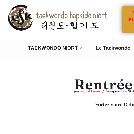
Aller
PI
au
contenu
TAEKWONDO NIORT
Le Taekwondo
Rentrée
par
sojjokkwan
9 septembre 20
Sortez votre Dob