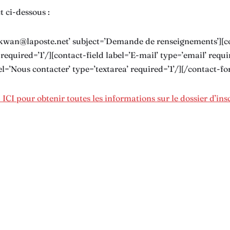
t ci-dessous :
kkwan@laposte.net’ subject=’Demande de renseignements’][co
equired=’1’/][contact-field label=’E-mail’ type=’email’ requir
el=’Nous contacter’ type=’textarea’ required=’1’/][/contact-f
 ICI pour obtenir toutes les informations sur le dossier d’ins