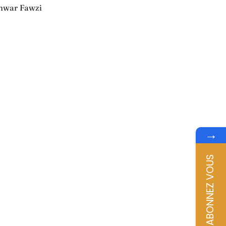
Anwar Fawzi
→
ABONNEZ VOUS