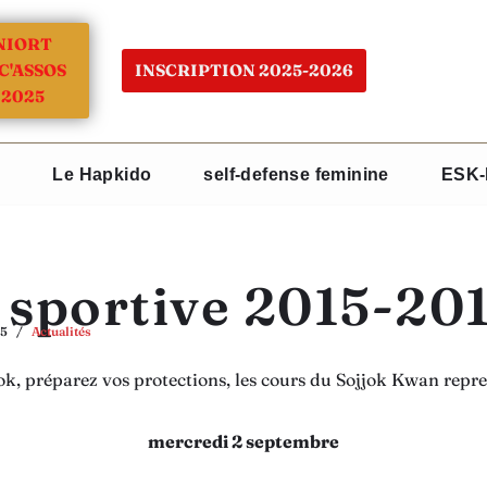
NIORT
C'ASSOS
INSCRIPTION 2025-2026
2025
Le Hapkido
self-defense feminine
ESK-
 sportive 2015-20
15
Actualités
ok, préparez vos protections, les cours du Sojjok Kwan repre
mercredi 2 septembre