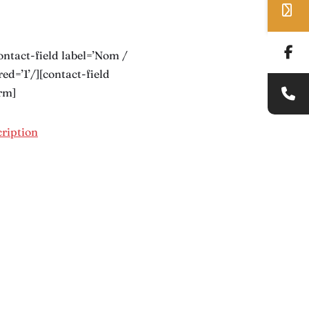
ntact-field label=’Nom /
ed=’1’/][contact-field
orm]
cription