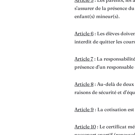
Article 5
: Les parents, les
s’assurer de la présence du
enfant(s) mineur(s).
Article 6
: Les élèves doiven
interdit de quitter les cour
Article 7
: La responsabilit
présence d’un responsable du
Article 8
: Au-delà de deux e
raisons de sécurité et d’éq
Article 9
: La cotisation es
Article 10
: Le certificat m
passeport sportif (renouvel