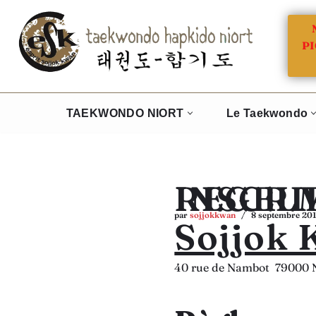
Aller
PI
au
contenu
TAEKWONDO NIORT
Le Taekwondo
INSCRIPTION 
par
sojjokkwan
8 septembre 20
Sojjok 
40 rue de Nambot 79000 N