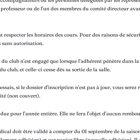
 accompagnateurs ou les personnes déléguées par les représe
 professeur ou de l’un des membres du comité directeur avant
t respecter les horaires des cours. Pour des raisons de sécurit
s sans autorisation.
é du club n’est engagé que lorsque l’adhérent pénètre dans la
 club, et celle-ci cesse dès sa sortie de la salle.
ssais, si le dossier d’inscription n’est pas à jour, vous serez
uité (non couvert).
t due pour l’année entière. Elle ne fera l’objet d’aucun remb
édical doit être validé à compter du 01 septembre de la saiso
lement adhésion) et sur papier libre (nouvelle adhésion). Il 