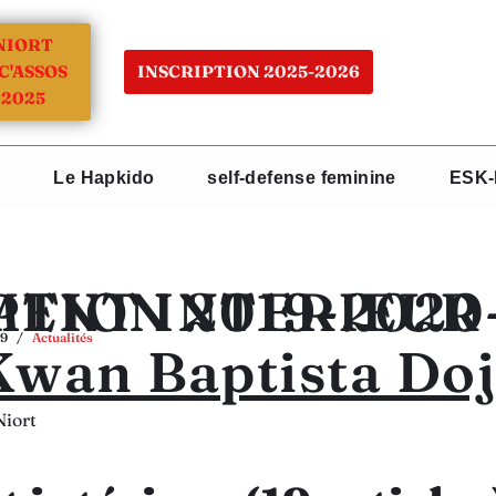
NIORT
C'ASSOS
INSCRIPTION 2025-2026
2025
Le Hapkido
self-defense feminine
ESK-
2019-2020-REGELMENT INTERIEUR
19
Actualités
Kwan Baptista Do
iort