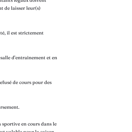
ntants légaux doivent
 de laisser leur(s)
é, il est strictement
 salle d’entraînement et en
 refusé de cours pour des
oursement.
n sportive en cours dans le
est valable pour la saison