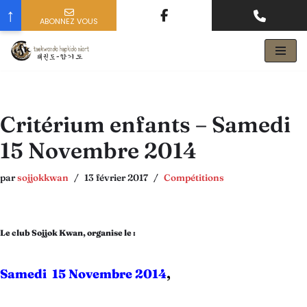
↑
ABONNEZ VOUS
nom prenom
votre email
Aller
au
contenu
Critérium enfants – Samedi
15 Novembre 2014
par
sojjokkwan
13 février 2017
Compétitions
Le club Sojjok Kwan, organise le :
Samedi 15 Novembre 2014
,