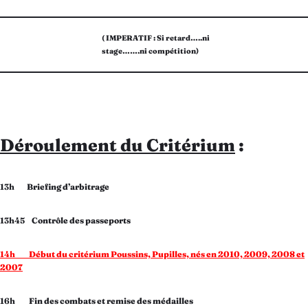
( IMPERATIF : Si retard…..ni
stage…….ni compétition)
Déroulement du Critérium
:
13h
Briefing d’arbitrage
13h45
Contrôle des passeports
14h
Début du critérium Poussins, Pupilles, nés en 2010, 2009, 2008 et
2007
16h
Fin des combats et remise des médailles